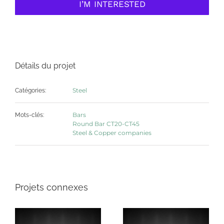
I’M INTERESTED
Détails du projet
Steel
Catégories:
Bars
Mots-clés:
Round Bar CT20-CT45
Steel & Copper companies
Projets connexes