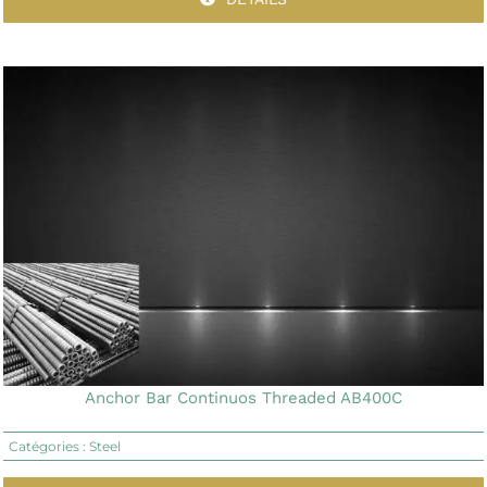
Anchor Bar Continuos Threaded AB400C
Catégories :
Steel