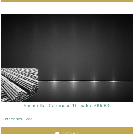
Anchor Bar Continuos Threaded AB500C
Catégories :
Steel
DETAILS