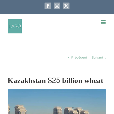
Passer
au
Facebook
Instagram
X
contenu
Précédent
Suivant
Kazakhstan $25 billion wheat
Voir
l'image
agrandie