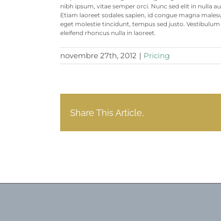
nibh ipsum, vitae semper orci. Nunc sed elit in nulla a
Etiam laoreet sodales sapien, id congue magna malesua
eget molestie tincidunt, tempus sed justo. Vestibulum 
eleifend rhoncus nulla in laoreet.
novembre 27th, 2012
|
Pricing
Share This Article,