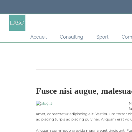
Passer
au
contenu
Accueil
Consulting
Sport
Com
Fusce nisi augue, malesua
N
f
amet, consectetur adipiscing elit. Vestibulum tortor ni
adipiscing turpis adipiscing pulvinar. Aliquam erat vol
Aliquam commodo gravida magna eget tincidunt. Fusce