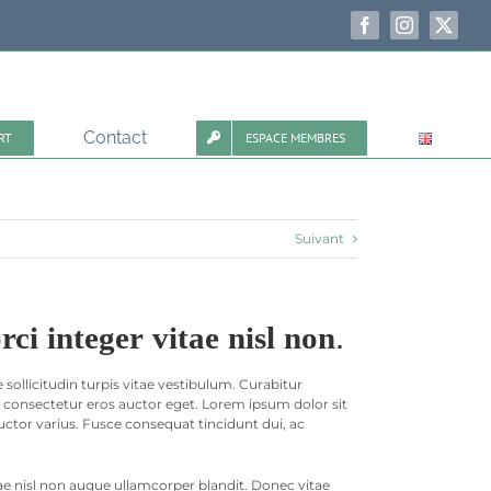
Facebook
Instagram
X
Contact
RT
ESPACE MEMBRES
Suivant
i integer vitae nisl non.
sollicitudin turpis vitae vestibulum. Curabitur
t consectetur eros auctor eget. Lorem ipsum dolor sit
auctor varius. Fusce consequat tincidunt dui, ac
 nisl non augue ullamcorper blandit. Donec vitae