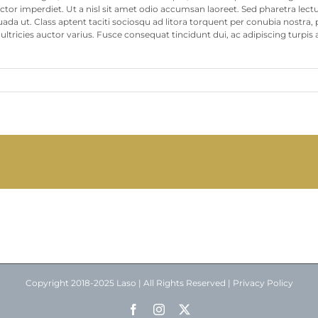
uctor imperdiet. Ut a nisl sit amet odio accumsan laoreet. Sed pharetra lectu
da ut. Class aptent taciti sociosqu ad litora torquent per conubia nostra, 
ultricies auctor varius. Fusce consequat tincidunt dui, ac adipiscing turpis
Copyright 2018-2025 Laso | All Rights Reserved |
Privacy Policy
Facebook
Instagram
X