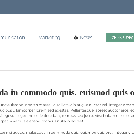
munication
Marketing
News
CHINA SUPPO
da in commodo quis, euismod quis orc
unc euismod lobortis massa, id sollicitudin augue auctor vel. Integer ornare 
aucibus ullamcorper lorem sed egestas. Pellentesque laoreet auctor eros, e
si, egestas eget molestie tincidunt, tempus sed justo. Vestibulum ultricies 
utpat. Vivamus eleifend rhoncus nulla in laoreet.
 nisi augue, malesuada in commodo quis, euismod quis orci. Integer vitae