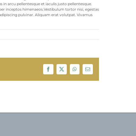
s in arcu pellentesque et iaculis justo pellentesque.
per inceptos himenaeos.Vestibulum tortor nisi, egestas
 adipiscing pulvinar. Aliquam erat volutpat. Vivamus
Facebook
X
WhatsApp
Email